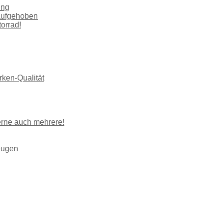
ung
 aufgehoben
torrad!
rken-Qualität
erne auch mehrere!
beugen