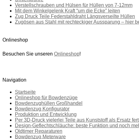
Verstellschrauben und Hülsen für Hüllen von 7-12mm
Mit dem Winkelgelenk Kraft “um die Ecke” leiten
Zug Druck Teile Federstahldraht Längsverseilte Hüllen
Zugösen aus Stahl mit rechteckiger Aussparung – hier be
Onlineshop
Besuchen Sie unseren
Onlineshop
!
Navigation
Startseite
Onlineshop für Bowdenzüge
Bowdenzughüllen Großhandel
Bowdenzug Konfigurator
Produktion und Entwicklung
Per 3D-Druck vielerlei Teile aus Kunststoff als Ersatz fer
Design-Geflechtschläuche: beste Funktion und noch me
Oldtimer Reparaturen
Bowdenzug Meterware