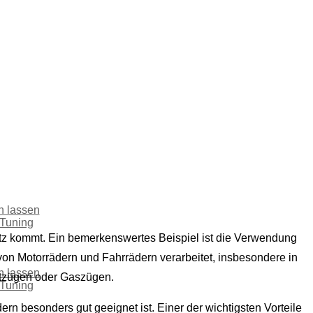
en lassen
 Tuning
satz kommt. Ein bemerkenswertes Beispiel ist die Verwendung
 von Motorrädern und Fahrrädern verarbeitet, insbesondere in
en lassen
ltzügen oder Gaszügen.
 Tuning
rn besonders gut geeignet ist. Einer der wichtigsten Vorteile