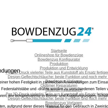
Startseite
Onlineshop für Bowdenzüge
Bowdenzug Konfigurator
Produktion
Produktion und Entwicklung
indungen
Per 3D-Druck vielerlei Teile aus Kunststoff als Ersatz fertig
Design-Geflechtschläuche: beste Funktion und noch mehr
Bowdenzug Vorlagen
nd seiner hohen Festigkeit in zahlreichen Anwendungen zum Ein
Oldtimer Reparaturen
lt. Federstahlstäbe und -drähte werden zu verschiedenen Teilen
Oldtimer Reparaturen
Per 3D-Druck vielerlei Teile aus Kunststoff als Ersatz fertig
ren, wie beispielsweise in Brems- und Kupplungszügen, Scha
Design-Geflechtschläuche: beste Funktion und noch mehr
Bowdenzug Vorlagen
en, aufgrund derer dieses Material für den Gebrauch in Zweiräde
Unternehmen