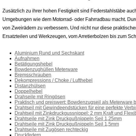
Zusätzlich zu ihrer hohen Festigkeit sind Federstahlstäbe au
Umgebungen wie dem Motorrad- oder Fahrradbau macht. Durch i
von Zweirädern zu verbessern. Und nicht nur diese praktisch
Ersatzteilen und Werkzeugen, vom Arretierbolzen bis zum S
Aluminium Rund und Sechskant
Aufnahmen
Betätigungshebel
Bowdenzughüllen Meterware
Bremsschrauben
Dekompressions / Choke / Lufthebel
Distanzhülsen
Doppelhebel
Drahseile mit Ringösen
Praktisch und preiswert: Bowdenzugseil als Meterware b
Drahtseil mit Gewindeendstücken für eine perfekte Verb
Drahtseil mit Zinkdruckgussnippel: 2 mm Kraft und Flexibi
Drahtseile mit Zink Druckgußnippeln Seil 1,25mm
Drahtseile mit Zink Druckgußnippeln Seil 1,5mm
Drahtseile mit Zugösen rechteckig
Druckfedern