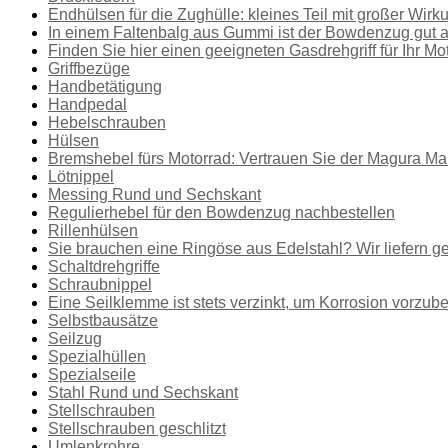
Endhülsen für die Zughülle: kleines Teil mit großer Wirk
In einem Faltenbalg aus Gummi ist der Bowdenzug gut
Finden Sie hier einen geeigneten Gasdrehgriff für Ihr Mo
Griffbezüge
Handbetätigung
Handpedal
Hebelschrauben
Hülsen
Bremshebel fürs Motorrad: Vertrauen Sie der Magura Ma
Lötnippel
Messing Rund und Sechskant
Regulierhebel für den Bowdenzug nachbestellen
Rillenhülsen
Sie brauchen eine Ringöse aus Edelstahl? Wir liefern g
Schaltdrehgriffe
Schraubnippel
Eine Seilklemme ist stets verzinkt, um Korrosion vorzu
Selbstbausätze
Seilzug
Spezialhüllen
Spezialseile
Stahl Rund und Sechskant
Stellschrauben
Stellschrauben geschlitzt
Umlenkrohre