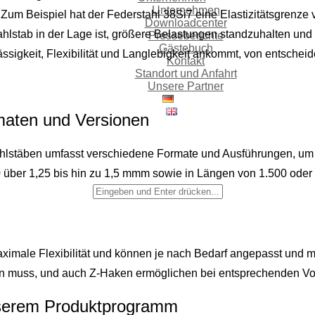
Unternehmen
. Zum Beispiel hat der Federstahl 38Si7 eine Elastizitätsgrenz
Downloadcenter
hlstab in der Lage ist, größere Belastungen standzuhalten und
Presseberichte
Gästebuch
sigkeit, Flexibilität und Langlebigkeit ankommt, von entscheid
Kontakt
Standort und Anfahrt
Unsere Partner
rmaten und Versionen
lstäben umfasst verschiedene Formate und Ausführungen, um 
 über 1,25 bis hin zu 1,5 mmm sowie in Längen von 1.500 oder
ximale Flexibilität und können je nach Bedarf angepasst und m
en muss, und auch Z-Haken ermöglichen bei entsprechenden Vor
nserem Produktprogramm