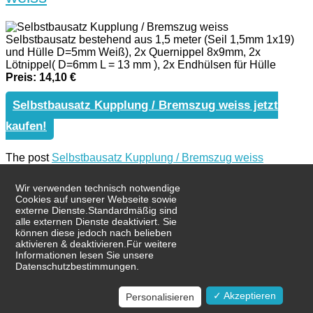
Selbstbausatz bestehend aus 1,5 meter (Seil 1,5mm 1x19)
und Hülle D=5mm Weiß), 2x Quernippel 8x9mm, 2x
Lötnippel( D=6mm L = 13 mm ), 2x Endhülsen für Hülle
Preis: 14,10 €
Selbstbausatz Kupplung / Bremszug weiss jetzt
kaufen!
The post
Selbstbausatz Kupplung / Bremszug weiss
appeared first on
Bowdenzug24
.
Wir verwenden technisch notwendige
Wir sind vom
03.08.2026
bis zum
21.08.2026
im
Cookies auf unserer Webseite sowie
externe Dienste.Standardmäßig sind
Urlaub.
alle externen Dienste deaktiviert. Sie
können diese jedoch nach belieben
Selbstbausatz Kupplung / Bremszug
Bestellungen, die in diesem Zeitraum über unsere
aktivieren & deaktivieren.Für weitere
grau
Informationen lesen Sie unsere
Onlineshop eingehen,
Datenschutzbestimmungen.
werden
ab dem 24.08.2026 versendet
.
✓ Akzeptieren
Personalisieren
Selbstbausatz bestehend aus 1,5 meter (Seil 1,5mm 1x19)
und Hülle D=5mm grau), 2x Quernippel 8x9mm, 2x